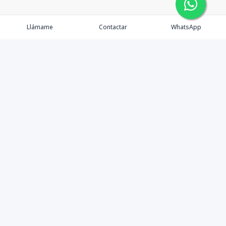
Llámame
Contactar
WhatsApp
Somos una empresa inmobiliaria que se dedica
plenamente a comprender las necesidades de nuestros
clientes, brindando soluciones a la medida con un alto
nivel de responsabilidad y profesionalismo.
Contáctanos
+18099124243