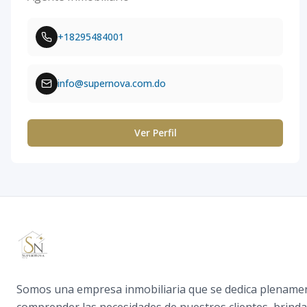
+18295484001
info@supernova.com.do
Ver Perfil
Somos una empresa inmobiliaria que se dedica plename