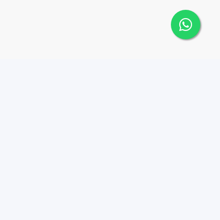
Contáctanos
Menu
+18099124243
Propiedades
SuperNova Realty
info@supernova.com.do
Agentes
Plaza Solangel, David
Ben Gurion esq. W.