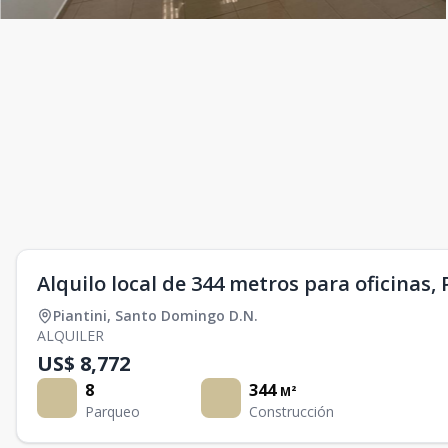
Alquilo local de 344 metros para oficinas, P
Piantini
,
Santo Domingo D.N.
ALQUILER
US$ 8,772
8
344
M²
Parqueo
Construcción