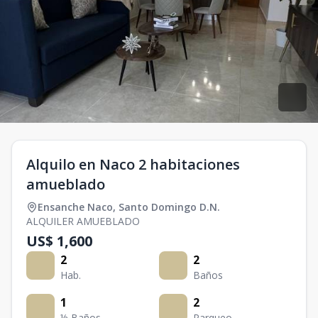
Alquilo en Naco 2 habitaciones
amueblado
Ensanche Naco
,
Santo Domingo D.N.
ALQUILER AMUEBLADO
US$ 1,600
2
2
Hab.
Baños
1
2
½ Baños
Parqueo