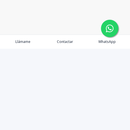
Llámame
Contactar
WhatsApp
Somos una empresa inmobiliaria que se dedica
plenamente a comprender las necesidades de nuestros
clientes, brindando soluciones a la medida con un alto
nivel de responsabilidad y profesionalismo.