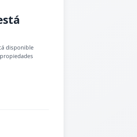
está
tá disponible
 propiedades