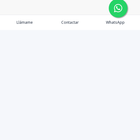
Llámame
Contactar
WhatsApp
Somos una empresa inmobiliaria que se dedica
plenamente a comprender las necesidades de nuestros
clientes, brindando soluciones a la medida con un alto
nivel de responsabilidad y profesionalismo.
Contáctanos