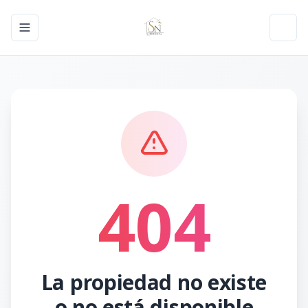
Toggle navigation menu
Toggl
404
La propiedad no existe
o no está disponible